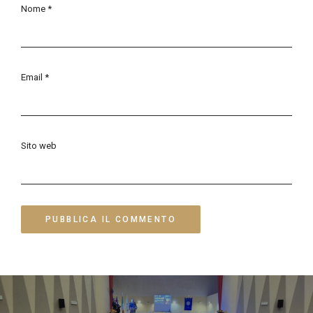
Nome
*
Email
*
Sito web
Navigazione
articoli