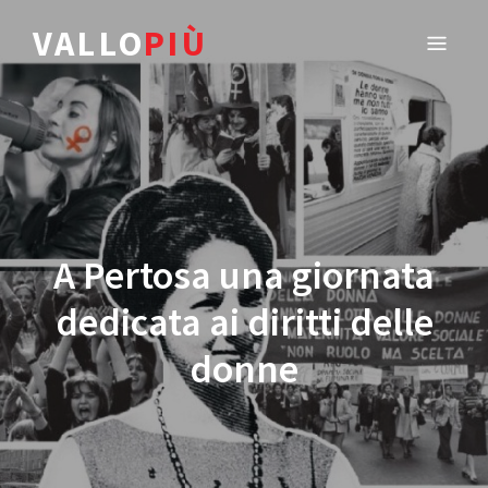
VALLO
PIÙ
A Pertosa una giornata
dedicata ai diritti delle
donne