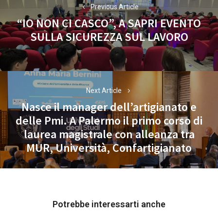
Previous Article
“IO NON CI CASCO”, A SAPRI EVENTO
Previous
SULLA SICUREZZA SUL LAVORO
post:
Next Article
Nasce il manager dell’artigianato e
delle Pmi. A Palermo il primo corso di
Next
laurea magistrale con alleanza tra
post:
MUR, Università, Confartigianato
Potrebbe interessarti anche