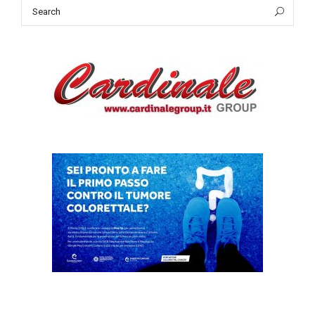
Search
Sea
for: