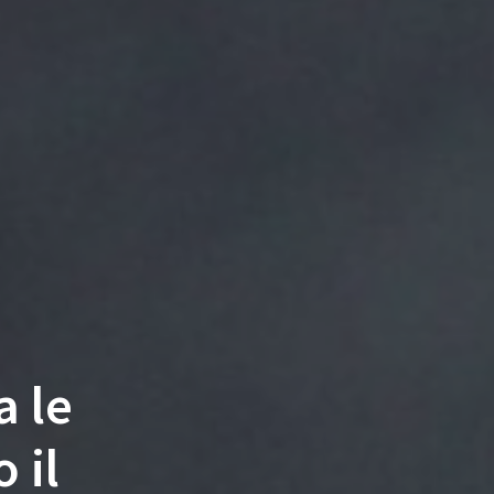
a le
 il