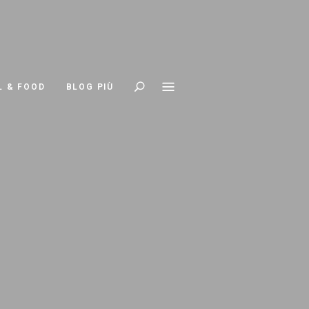
Search
L & FOOD
BLOG PIÙ