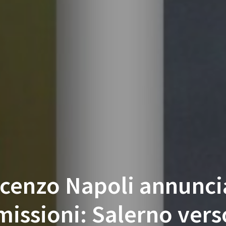
cenzo Napoli annunci
missioni: Salerno verso