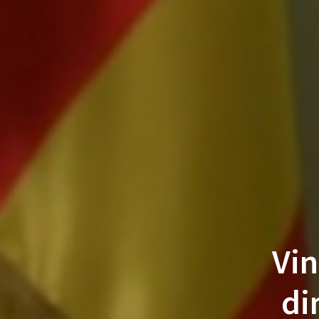
Vin
di