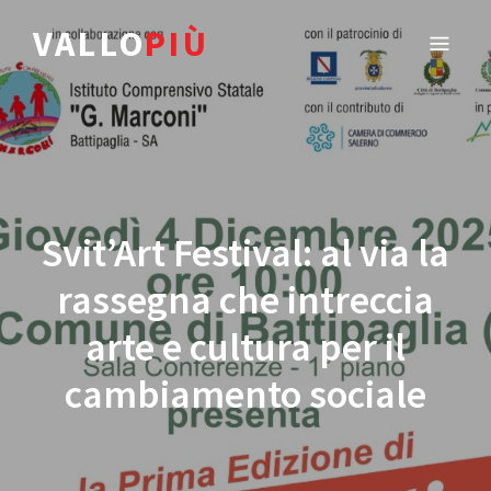
VALLO
PIÙ
Svit’Art Festival: al via la
rassegna che intreccia
arte e cultura per il
cambiamento sociale