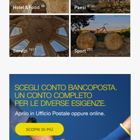
38
4735
Hotel & Food
Paesi
1611
290
Servizi
Sport