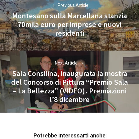
articoli
Previous Article
Montesano sulla Marcellana stanzia
70mila euro per imprese e nuovi
Previous
residenti
post:
Next Article
Sala Consilina, inaugurata la mostra
del Concorso di Pittura “Premio Sala
Next
– La Bellezza” (VIDEO). Premiazioni
post:
l’8 dicembre
Potrebbe interessarti anche