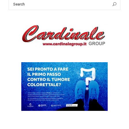
Search
Sea
for: