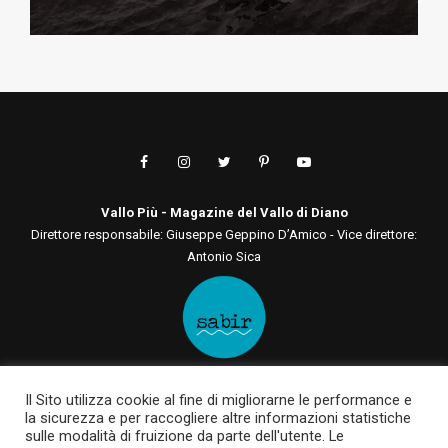
Vallo Più - Magazine del Vallo di Diano
Direttore responsabile: Giuseppe Geppino D’Amico - Vice direttore:
Antonio Sica
Editore: Sabir Comunicazione srls
Il Sito utilizza cookie al fine di migliorarne le performance e
Via San Tommaso D'Aquino, 75 00136 - Roma - RM | Via Roma, 133
la sicurezza e per raccogliere altre informazioni statistiche
84030 - Casalbuono - SA
sulle modalità di fruizione da parte dell'utente. Le