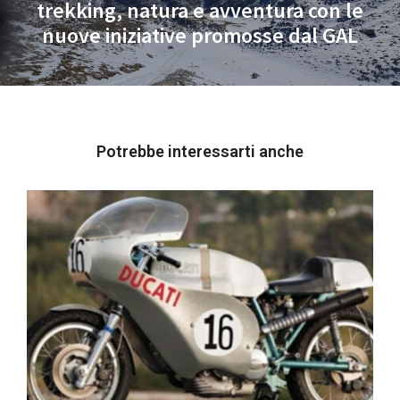
trekking, natura e avventura con le
Next
nuove iniziative promosse dal GAL
post:
Potrebbe interessarti anche