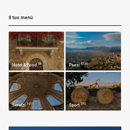
Il tuo menù
38
4735
Hotel & Food
Paesi
1611
290
Servizi
Sport