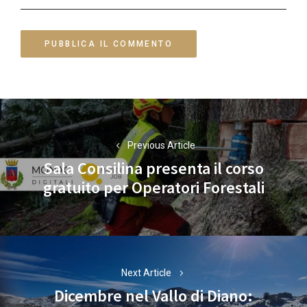
Navigazione
articoli
Previous Article
Sala Consilina presenta il corso
Previous
gratuito per Operatori Forestali
post:
Next Article
Dicembre nel Vallo di Diano: