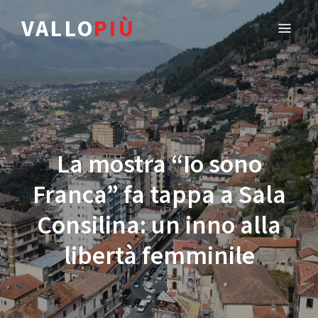
VALLO
PIÙ
La mostra “Io sono
Franca” fa tappa a Sala
Consilina: un inno alla
libertà femminile