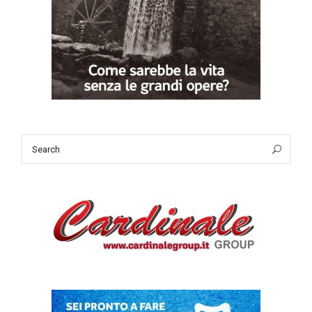
Search
Sea
for: