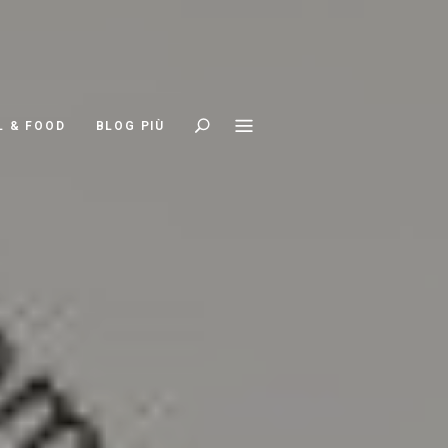
Search
L & FOOD
BLOG PIÙ