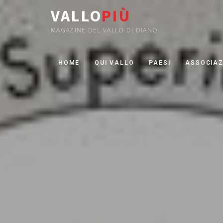
VALLO
PIÙ
MAGAZINE DEL VALLO DI DIANO
HOME
QUI VALLO
PAESI
ASSOCIAZ