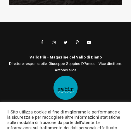
Vallo Più - Magazine del Vallo di Diano
Direttore responsabile: Giuseppe Geppino D’Amico - Vice direttore:
Antonio Sica
Editore: Sabir Comunicazione srls
Il Sito utilizza cookie al fine di migliorarne le performance e
Via San Tommaso D'Aquino, 75 00136 - Roma - RM | Via Roma, 133
la sicurezza e per raccogliere altre informazioni statistiche
84030 - Casalbuono - SA
sulle modalità di fruizione da parte dell'utente. Le
P.IVA 12722561003 | sabircomunicazionesrls@pec.it
informazioni sul trattamento dei dati personali effettuato