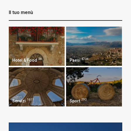
Il tuo menù
38
4734
Hotel & Food
Paesi
1611
290
Servizi
Sport