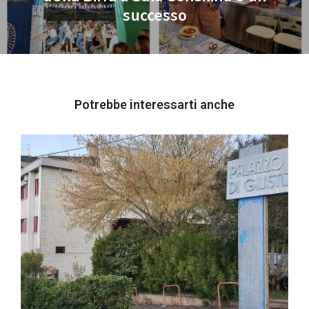
successo
post:
Potrebbe interessarti anche