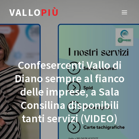
VALLO
PIÙ
Confesercenti Vallo di
Diano sempre al fianco
delle imprese, a Sala
Consilina disponibili
tanti servizi (VIDEO)