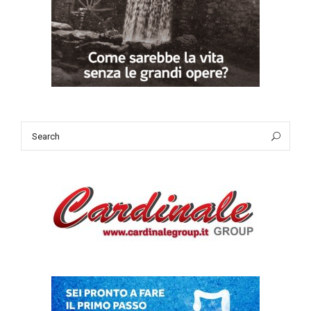
Search
Sea
for: