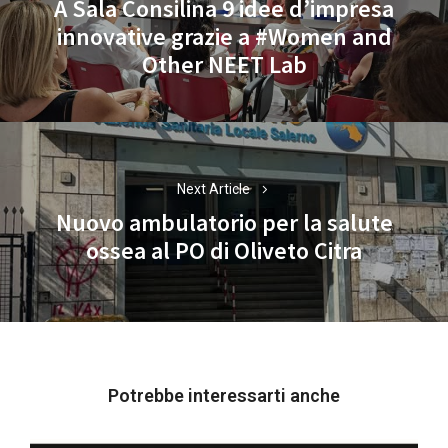
A Sala Consilina 9 idee d’impresa
innovative grazie a #Women and
Previous
Other NEET Lab
post:
Next Article
Nuovo ambulatorio per la salute
Next
ossea al PO di Oliveto Citra
post:
Potrebbe interessarti anche