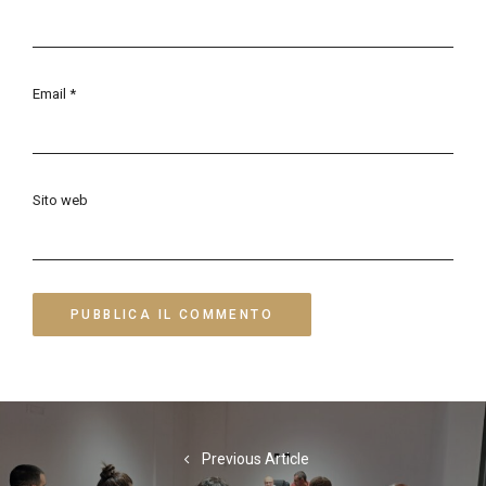
Email
*
Sito web
Navigazione
articoli
Previous Article