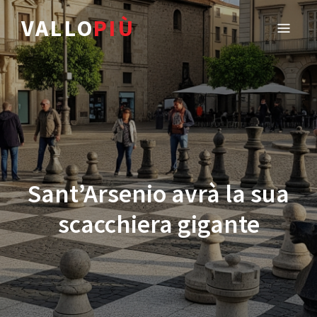
VALLO
PIÙ
Sant’Arsenio avrà la sua
scacchiera gigante