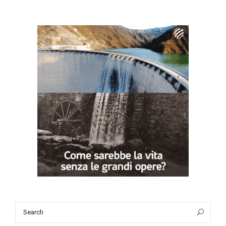
Search
Sea
for: