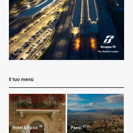
Il tuo menù
38
4735
Hotel & Food
Paesi