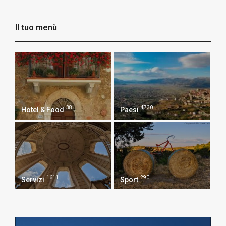
Il tuo menù
38
4730
Hotel & Food
Paesi
1611
290
Servizi
Sport