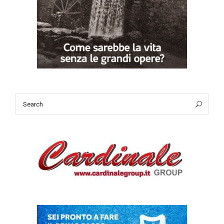
Search
Sea
for: