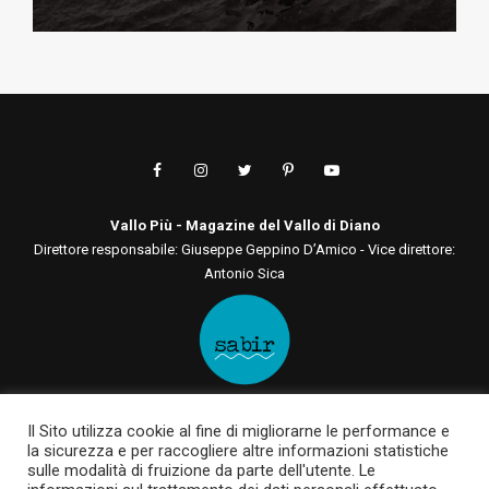
Vallo Più - Magazine del Vallo di Diano
Direttore responsabile: Giuseppe Geppino D’Amico - Vice direttore:
Antonio Sica
Editore: Sabir Comunicazione srls
Il Sito utilizza cookie al fine di migliorarne le performance e
Via San Tommaso D'Aquino, 75 00136 - Roma - RM | Via Roma, 133
la sicurezza e per raccogliere altre informazioni statistiche
84030 - Casalbuono - SA
sulle modalità di fruizione da parte dell'utente. Le
P.IVA 12722561003 | sabircomunicazionesrls@pec.it