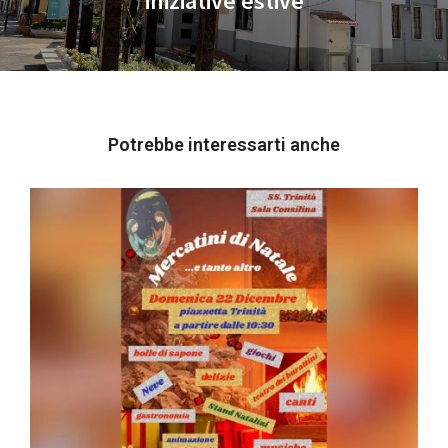
iniziative estive
post:
Potrebbe interessarti anche