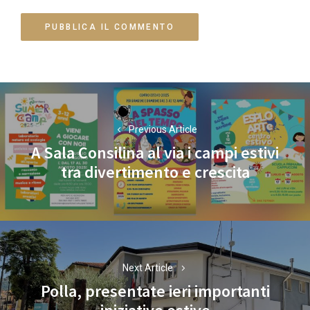
Navigazione
articoli
Previous Article
A Sala Consilina al via i campi estivi
Previous
tra divertimento e crescita
post:
Next Article
Polla, presentate ieri importanti
Next