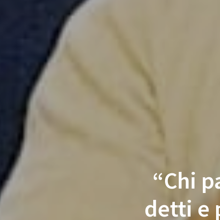
“Chi p
detti e