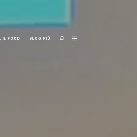
Search
L & FOOD
BLOG PIÙ