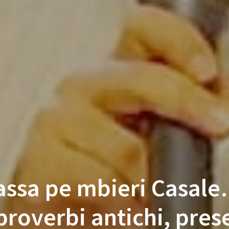
assa pe mbieri Casale…
 proverbi antichi, pres