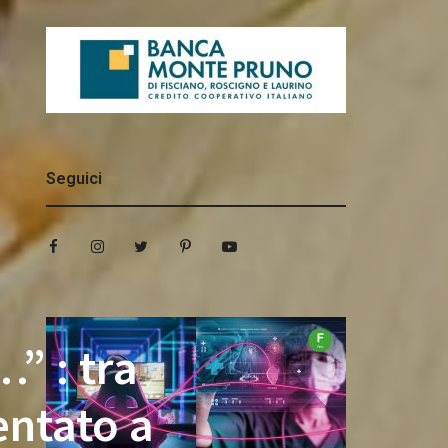
Seguici
” : tra
entato a