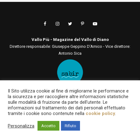
Vallo Più - Magazine del Vallo di Diano
Direttore responsabile: Giuseppe Geppino D’Amico - Vice direttore:
Antonio Sica
Il Sito utilizza cookie al fine di migliorarne le performance e
Editore: Sabir Comunicazione srls
la sicurezza e per raccogliere altre informazioni statistiche
Via San Tommaso D'Aquino, 75 00136 - Roma - RM | Via Roma, 133
sulle modalità di fruizione da parte dell'utente. Le
84030 - Casalbuono - SA
informazioni sul trattamento dei dati personali effettuato
tramite i cookie sono contenute nella
cookie policy
.
P.IVA 12722561003 | sabircomunicazionesrls@pec.it
Testata online registrata al Tribunale di Roma al n. 93 del 7 giugno
Personalizza
Accetto
Rifiuto
2022