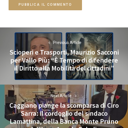
Navigazione
articoli
Previous Article
Scioperi e Trasporti, Maurizio Sacconi
per Vallo Più: “È Tempo di difendere
Previous
il Diritto alla Mobilità dei cittadini”
post:
Next Article
Caggiano piange la scomparsa di Ciro
Sarra: il cordoglio del sindaco
Next
Lamattina, della Banca Monte Pruno
post: