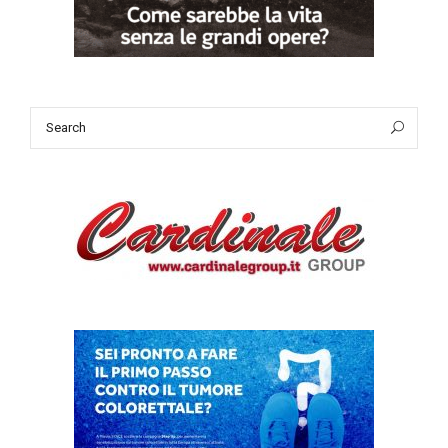
Search
Sea
for: