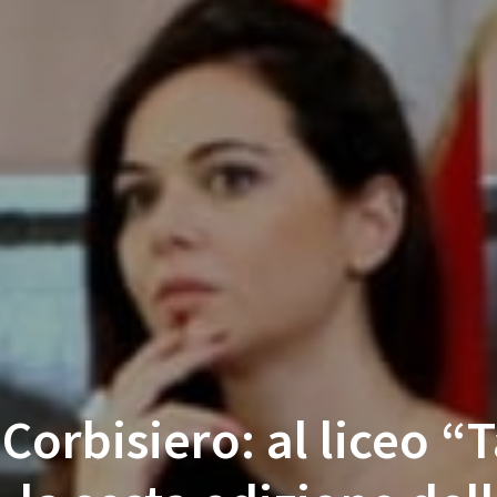
Corbisiero: al liceo “T