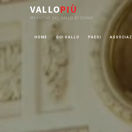
VALLO
PIÙ
MAGAZINE DEL VALLO DI DIANO
HOME
QUI VALLO
PAESI
ASSOCIAZ