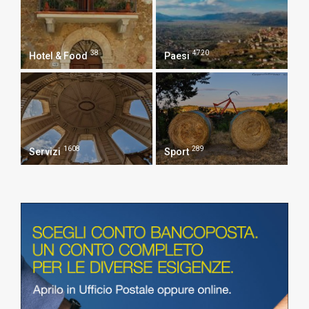
38
4720
Hotel & Food
Paesi
1608
289
Servizi
Sport