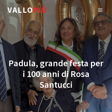
VALLO
PIÙ
Padula, grande festa per
i 100 anni di Rosa
Santucci