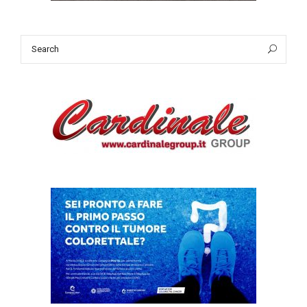
Search
Sea
for: