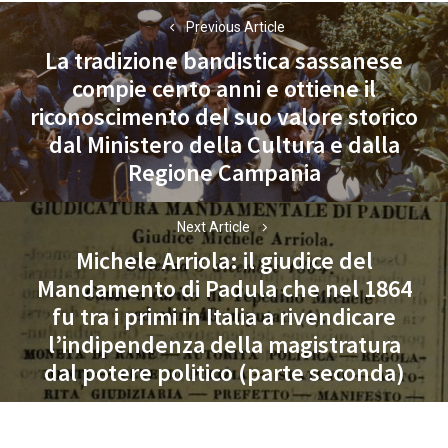
Navigazione
Previous Article
articoli
La tradizione bandistica sassanese
compie cento anni e ottiene il
riconoscimento del suo valore storico
Previous
dal Ministero della Cultura e dalla
post:
Regione Campania
Next Article
Michele Arriola: il giudice del
Mandamento di Padula che nel 1864
fu tra i primi in Italia a rivendicare
Next
l’indipendenza della magistratura
post:
dal potere politico (parte seconda)