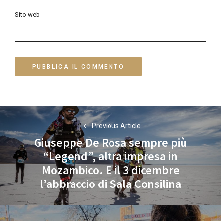
Sito web
Navigazione
Previous Article
articoli
Giuseppe De Rosa sempre più
“Legend”, altra impresa in
Previous
Mozambico. E il 3 dicembre
post:
l’abbraccio di Sala Consilina