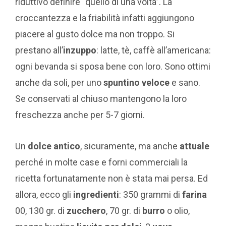
riduttivo definire “quello di una volta”. La
croccantezza e la friabilità infatti aggiungono
piacere al gusto dolce ma non troppo. Si
prestano all’
inzuppo
: latte, tè, caffè all’americana:
ogni bevanda si sposa bene con loro. Sono ottimi
anche da soli, per uno
spuntino veloce
e sano.
Se conservati al chiuso mantengono la loro
freschezza anche per 5-7 giorni.
Un
dolce antico
, sicuramente, ma anche
attuale
perché in molte case e forni commerciali la
ricetta fortunatamente non è stata mai persa. Ed
allora, ecco gli
ingredienti
: 350 grammi di
farina
00, 130 gr. di
zucchero
, 70 gr. di
burro
o olio,