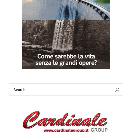
Search
Sea
for: