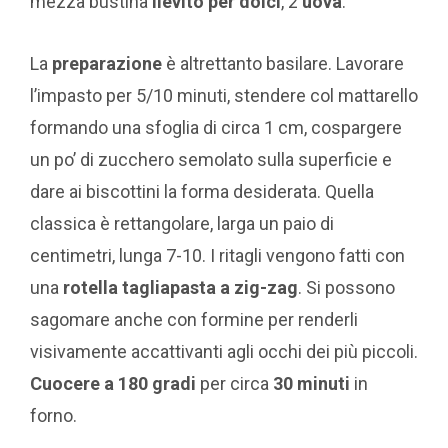
mezza bustina
lievito per dolci
, 2
uova
.
La
preparazione
è altrettanto basilare. Lavorare
l’impasto per 5/10 minuti, stendere col mattarello
formando una sfoglia di circa 1 cm, cospargere
un po’ di zucchero semolato sulla superficie e
dare ai biscottini la forma desiderata. Quella
classica è rettangolare, larga un paio di
centimetri, lunga 7-10. I ritagli vengono fatti con
una
rotella tagliapasta a zig-zag
. Si possono
sagomare anche con formine per renderli
visivamente accattivanti agli occhi dei più piccoli.
Cuocere a 180 gradi
per circa
30 minuti
in
forno.