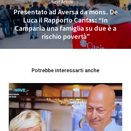
Next Article
Presentato ad Aversa da mons. De
Luca il Rapporto Caritas: “In
Next
Campania una famiglia su due è a
post:
rischio povertà”
Potrebbe interessarti anche