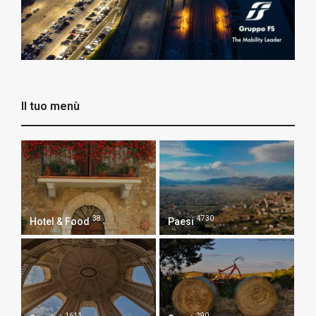
Il tuo menù
38
4730
Hotel & Food
Paesi
1611
290