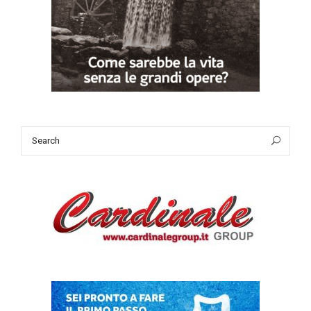
Search
Sea
for: