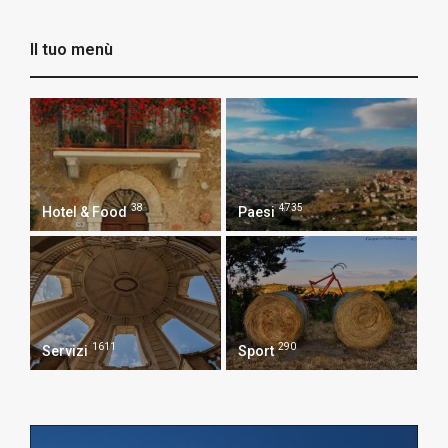
Il tuo menù
38
4735
Hotel & Food
Paesi
1611
290
Servizi
Sport