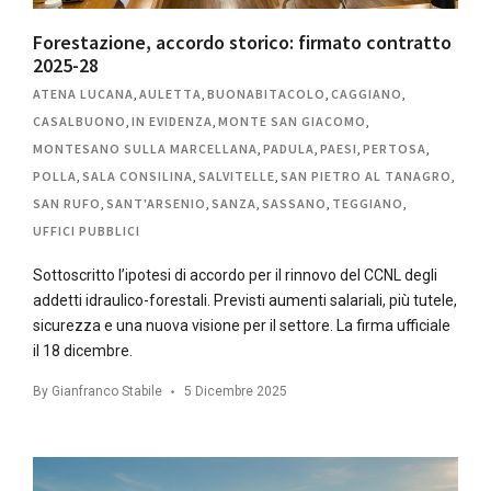
Forestazione, accordo storico: firmato contratto
2025-28
ATENA LUCANA
,
AULETTA
,
BUONABITACOLO
,
CAGGIANO
,
CASALBUONO
,
IN EVIDENZA
,
MONTE SAN GIACOMO
,
MONTESANO SULLA MARCELLANA
,
PADULA
,
PAESI
,
PERTOSA
,
POLLA
,
SALA CONSILINA
,
SALVITELLE
,
SAN PIETRO AL TANAGRO
,
SAN RUFO
,
SANT'ARSENIO
,
SANZA
,
SASSANO
,
TEGGIANO
,
UFFICI PUBBLICI
Sottoscritto l’ipotesi di accordo per il rinnovo del CCNL degli
addetti idraulico-forestali. Previsti aumenti salariali, più tutele,
sicurezza e una nuova visione per il settore. La firma ufficiale
il 18 dicembre.
By
Gianfranco Stabile
5 Dicembre 2025