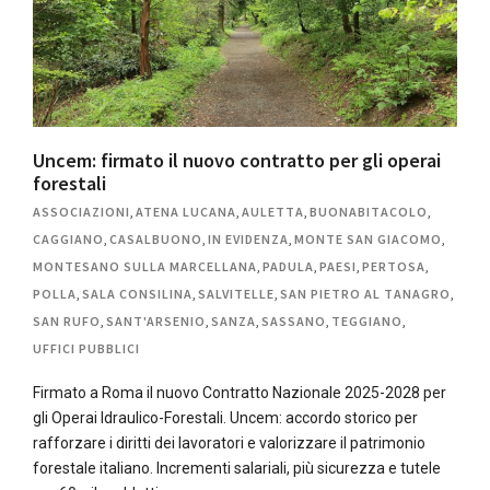
Uncem: firmato il nuovo contratto per gli operai
forestali
ASSOCIAZIONI
,
ATENA LUCANA
,
AULETTA
,
BUONABITACOLO
,
CAGGIANO
,
CASALBUONO
,
IN EVIDENZA
,
MONTE SAN GIACOMO
,
MONTESANO SULLA MARCELLANA
,
PADULA
,
PAESI
,
PERTOSA
,
POLLA
,
SALA CONSILINA
,
SALVITELLE
,
SAN PIETRO AL TANAGRO
,
SAN RUFO
,
SANT'ARSENIO
,
SANZA
,
SASSANO
,
TEGGIANO
,
UFFICI PUBBLICI
Firmato a Roma il nuovo Contratto Nazionale 2025-2028 per
gli Operai Idraulico-Forestali. Uncem: accordo storico per
rafforzare i diritti dei lavoratori e valorizzare il patrimonio
forestale italiano. Incrementi salariali, più sicurezza e tutele