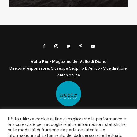
Vallo Più - Magazine del Vallo di Diano
Direttore responsabile: Giuseppe Geppino D’Amico - Vice direttore:
Antonio Sica
Editore: Sabir Comunicazione srls
Il Sito utilizza cookie al fine di migliorarne le performance e
Via San Tommaso D'Aquino, 75 00136 - Roma - RM | Via Roma, 133
la sicurezza e per raccogliere altre informazioni statistiche
84030 - Casalbuono - SA
sulle modalità di fruizione da parte dell'utente. Le
P.IVA 12722561003 | sabircomunicazionesrls@pec.it
informazioni sul trattamento dei dati personali effettuato