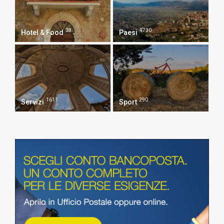
38
4730
Hotel & Food
Paesi
1611
290
Servizi
Sport