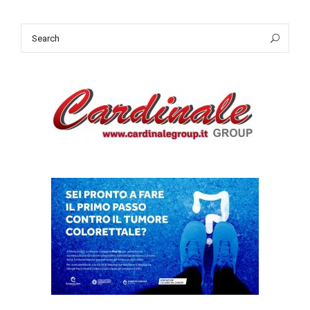
Search
Sea
for: