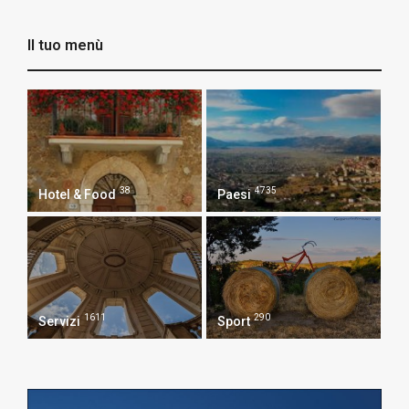
Il tuo menù
38
4735
Hotel & Food
Paesi
1611
290
Servizi
Sport