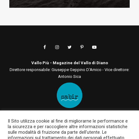
Vallo Più - Magazine del Vallo di Diano
Direttore responsabile: Giuseppe Geppino D’Amico - Vice direttore:
Antonio Sica
Editore: Sabir Comunicazione srls
Il Sito utilizza cookie al fine di migliorarne le performance e
Via San Tommaso D'Aquino, 75 00136 - Roma - RM | Via Roma, 133
la sicurezza e per raccogliere altre informazioni statistiche
84030 - Casalbuono - SA
sulle modalità di fruizione da parte dell'utente. Le
P.IVA 12722561003 | sabircomunicazionesrls@pec.it
informazioni sul trattamento dei dati personali effettuato