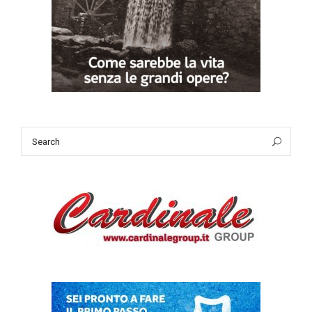
Search
Sea
for: