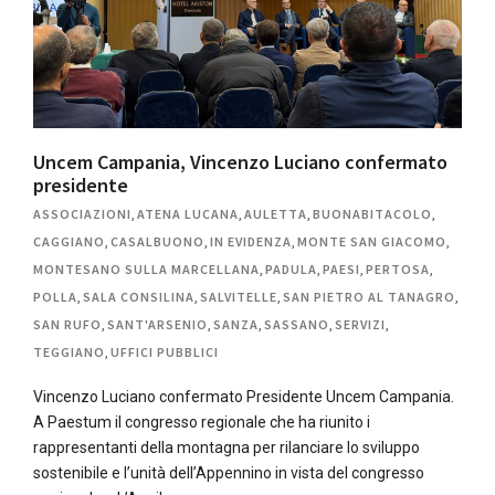
Uncem Campania, Vincenzo Luciano confermato
presidente
ASSOCIAZIONI
,
ATENA LUCANA
,
AULETTA
,
BUONABITACOLO
,
CAGGIANO
,
CASALBUONO
,
IN EVIDENZA
,
MONTE SAN GIACOMO
,
MONTESANO SULLA MARCELLANA
,
PADULA
,
PAESI
,
PERTOSA
,
POLLA
,
SALA CONSILINA
,
SALVITELLE
,
SAN PIETRO AL TANAGRO
,
SAN RUFO
,
SANT'ARSENIO
,
SANZA
,
SASSANO
,
SERVIZI
,
TEGGIANO
,
UFFICI PUBBLICI
Vincenzo Luciano confermato Presidente Uncem Campania.
A Paestum il congresso regionale che ha riunito i
rappresentanti della montagna per rilanciare lo sviluppo
sostenibile e l’unità dell’Appennino in vista del congresso