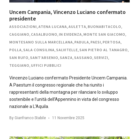
Uncem Campania, Vincenzo Luciano confermato
presidente
ASSOCIAZIONI
,
ATENA LUCANA
,
AULETTA
,
BUONABITACOLO
,
CAGGIANO
,
CASALBUONO
,
IN EVIDENZA
,
MONTE SAN GIACOMO
,
MONTESANO SULLA MARCELLANA
,
PADULA
,
PAESI
,
PERTOSA
,
POLLA
,
SALA CONSILINA
,
SALVITELLE
,
SAN PIETRO AL TANAGRO
,
SAN RUFO
,
SANT'ARSENIO
,
SANZA
,
SASSANO
,
SERVIZI
,
TEGGIANO
,
UFFICI PUBBLICI
Vincenzo Luciano confermato Presidente Uncem Campania.
A Paestum il congresso regionale che ha riunito i
rappresentanti della montagna per rilanciare lo sviluppo
sostenibile e l’unità dell’Appennino in vista del congresso
nazionale a L’Aquila.
By
Gianfranco Stabile
11 Novembre 2025