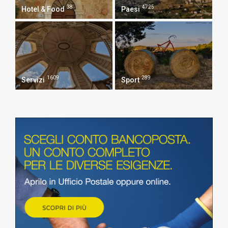
38
4725
Hotel & Food
Paesi
1609
289
Servizi
Sport