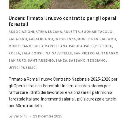
Uncem: firmato il nuovo contratto per gli operai
forestali
ASSOCIAZIONI
,
ATENA LUCANA
,
AULETTA
,
BUONABITACOLO
,
CAGGIANO
,
CASALBUONO
,
IN EVIDENZA
,
MONTE SAN GIACOMO
,
MONTESANO SULLA MARCELLANA
,
PADULA
,
PAESI
,
PERTOSA
,
POLLA
,
SALA CONSILINA
,
SALVITELLE
,
SAN PIETRO AL TANAGRO
,
SAN RUFO
,
SANT'ARSENIO
,
SANZA
,
SASSANO
,
TEGGIANO
,
UFFICI PUBBLICI
Firmato a Roma il nuovo Contratto Nazionale 2025-2028 per
gli Operai Idraulico-Forestali. Uncem: accordo storico per
rafforzare i diritti dei lavoratori e valorizzare il patrimonio
forestale italiano. Incrementi salariali, più sicurezza e tutele
per 60mila addetti.
By
Vallo Più
23 Dicembre 2025