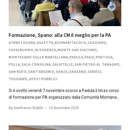
Formazione, Spano: alla CM il meglio per la PA
ATENA LUCANA
,
AULETTA
,
BUONABITACOLO
,
CAGGIANO
,
CASALBUONO
,
IN EVIDENZA
,
MONTE SAN GIACOMO
,
MONTESANO SULLA MARCELLANA
,
PADULA
,
PAESI
,
PERTOSA
,
POLLA
,
SALA CONSILINA
,
SALVITELLE
,
SAN PIETRO AL TANAGRO
,
SAN RUFO
,
SANT'ARSENIO
,
SANZA
,
SASSANO
,
SERVIZI
,
TEGGIANO
,
UFFICI PUBBLICI
Si è svolto venerdì 7 novembre scorso a Padula il terzo corso
di formazione per PA organizzato dalla Comunità Montana…
By
Gianfranco Stabile
10 Novembre 2025