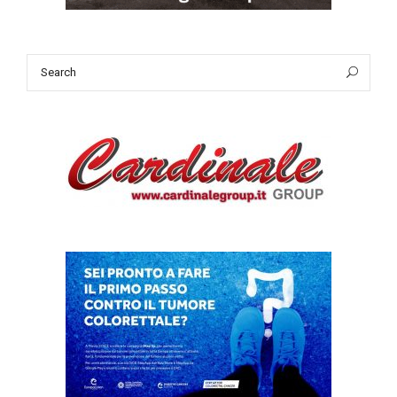
Search
Sea
for: